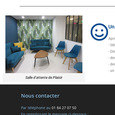
Un
Aprè
- Si
- Di
- de
- d
- un
Salle d’attente de Plaisir
Nous contacter
Par téléphone au
01 84 27 07 50
En remplissant le message ci-dessous :