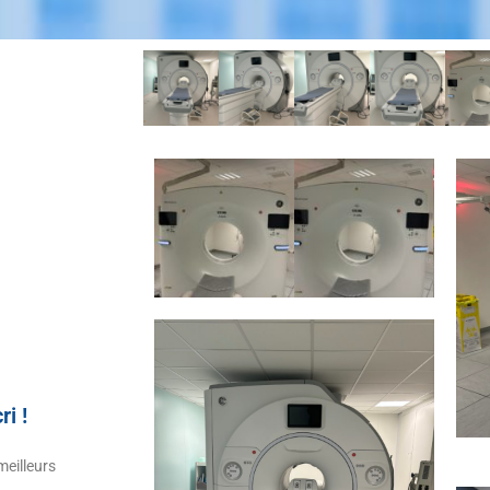
i !
NER de Plaisir
SCANNER de Plaisir
meilleurs