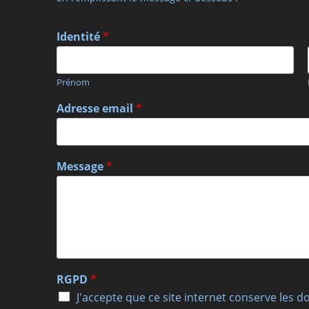
Identité
*
Prénom
Adresse email
*
Message
*
RGPD
*
J'accepte que ce site internet conserve les