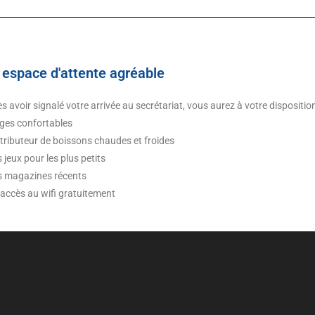
 espace d'attente agréable
s avoir signalé votre arrivée au secrétariat, vous aurez à votre dispositi
èges confortables
stributeur de boissons chaudes et froides
s jeux pour les plus petits
es magazines récents
 accès au wifi gratuitement