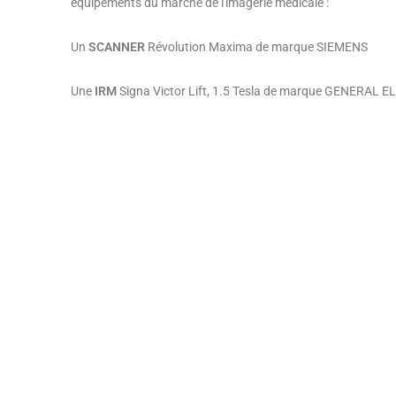
équipements du marché de l'imagerie médicale :
Un
SCANNER
Révolution Maxima de marque SIEMENS
Une
IRM
Signa Victor Lift, 1.5 Tesla de marque GENERAL 
IRM de Plaisir
SCANNER de Plaisir
SCA